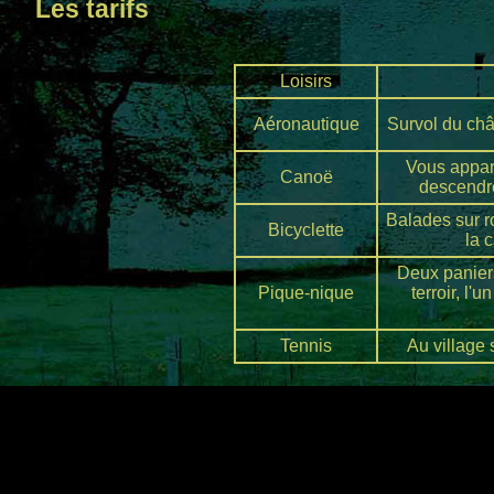
Les tarifs
Loisirs
Aéronautique
Survol du châ
Vous appare
Canoë
descendrez
Balades sur r
Bicyclette
la 
Deux panier
Pique-nique
terroir, l'
Tennis
Au village 